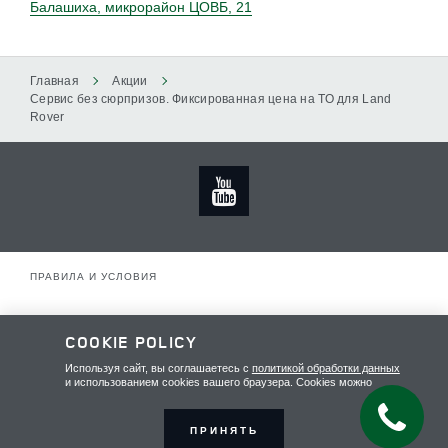
Балашиха, микрорайон ЦОВБ, 21
Главная
Акции
Сервис без сюрпризов. Фиксированная цена на ТО для Land
Rover
ПРАВИЛА И УСЛОВИЯ
ПОЛИТИКА КОНФИДЕНЦИАЛЬНОСТИ
COOKIE POLICY
КАРТА САЙТА
Используя сайт, вы соглашаетесь с
политикой обработки данных
и использованием cookies вашего браузера. Cookies можно
отключить в любой момент в настройках браузера. Для
обеспечения оптимальной работы и улучшения
пользовательского опыта на сайте могут использоваться системы
ПРИНЯТЬ
БорисХоф - официальный дилер Land Rover
веб-аналитики (в том числе Яндекс.Метрика). Продолжая