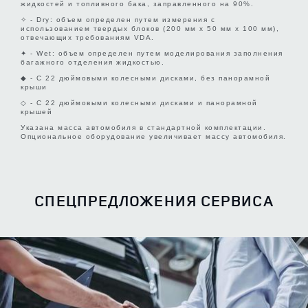
жидкостей и топливного бака, заправленного на 90%.
отделения за сиденьями второго
780✦
ряда — Wet (л)✦
✧ - Dry: объем определен путем измерения с
использованием твердых блоков (200 мм x 50 мм x 100 мм),
отвечающих требованиям VDA.
✦ - Wet: объем определен путем моделирования заполнения
Длина за сиденьями третьего
багажного отделения жидкостью.
390
ряда (мм)
◆ - С 22 дюймовыми колесными дисками, без панорамной
крыши
◇ - С 22 дюймовыми колесными дисками и панорамной
Максимальный объем багажного
крышей
отделения за сиденьями третьего
162✧
Указана масса автомобиля в стандартной комплектации.
ряда — Dry (л)✧
Опциональное оборудование увеличивает массу автомобиля.
Максимальный объем багажного
отделения за сиденьями третьего
221✦
СПЕЦПРЕДЛОЖЕНИЯ СЕРВИСА
ряда — Wet (л)✦