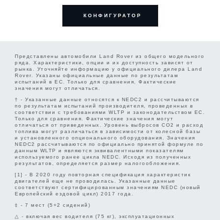
Длина за сиденьями первого ряда
Максимальная глубина
1852
От стены до стены (м)
12.50
(мм)
850
преодолеваемого брода (мм)
КОНФИГУРАТОР
Колесная база (мм)
2923
Угол съезда
30°
Угол продольной проходимости
21.2°
Количество оборотов рулевого
Максимальный объем багажного
2.70
колеса от упора до упора
отделения за сиденьями первого
1463✧
Угол продольной проходимости
25.7°
ряда — Dry (л)✧
Представлены автомобили Land Rover из общего модельного
ряда. Характеристики, опции и их доступность зависят от
рынка. Уточняйте информацию у официального дилера Land
Rover. Указаны официальные данные по результатам
испытаний в ЕС. Только для сравнения. Фактические
Максимальный объем багажного
значения могут отличаться.
отделения за сиденьями первого
1686✦
† - Указанные данные относятся к NEDC2 и рассчитываются
ряда — Wet (л)✦
по результатам испытаний производителя, проведенных в
соответствии с требованиями WLTP и законодательством ЕС.
Только для сравнения. Фактические значения могут
отличаться от приведенных. Уровень выбросов CO2 и расход
Длина за сиденьями второго ряда
топлива могут различаться в зависимости от колесной базы
1035
и установленного опционального оборудования. Значения
(мм)
NEDC2 рассчитываются по официально принятой формуле по
данным WLTP и являются эквивалентными показателям
используемого ранее цикла NEDC. Исходя из полученных
результатов, определяется размер налогообложения.
Максимальный объем багажного
[1] - В 2020 году повторная спецификация характеристик
отделения за сиденьями второго
623✧
двигателей еще не проводилась. Указанные данные
ряда — Dry (л)✧
соответствуют сертифицированным значениям NEDC (новый
Европейский ездовой цикл) 2017 года.
‡ - 7 мест (5+2 сидений)
Максимальный объем багажного
△ - включая вес водителя (75 кг), эксплуатационных